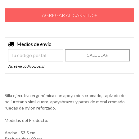
Entregas para el CP:
Medios de envío
CAMBIAR CP
CALCULAR
No sé mi código postal
Silla ejecutiva ergonómica con apoya pies cromado, tapizado de
poliuretano simil cuero, apoyabrazos y patas de metal cromado,
ruedas de nylon reforzado.
Medidas del Producto:
Ancho: 53,5 cm
Profundidad: 60 cm