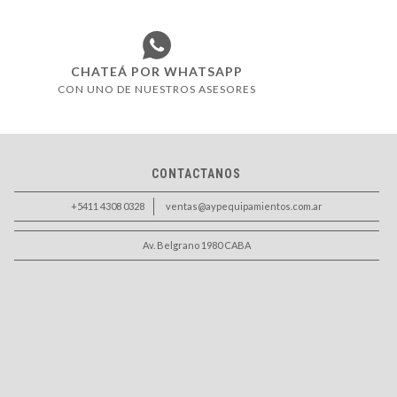
CHATEÁ POR WHATSAPP
CON UNO DE NUESTROS ASESORES
CONTACTANOS
+5411 4308 0328
ventas@aypequipamientos.com.ar
Av. Belgrano 1980 CABA