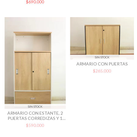
$690.000
SIN STOCK
ARMARIO CON PUERTAS
$265.000
SIN STOCK
ARMARIO CON ESTANTE, 2
PUERTAS CORREDIZAS Y 1
CAJÓN
$590.000