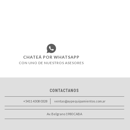
CHATEÁ POR WHATSAPP
CON UNO DE NUESTROS ASESORES
CONTACTANOS
+5411 4308 0328
ventas@aypequipamientos.com.ar
Av. Belgrano 1980 CABA