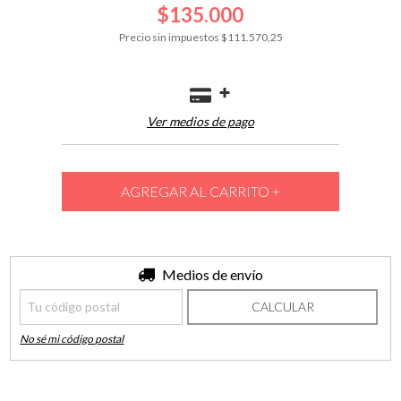
$135.000
Precio sin impuestos
$111.570,25
Ver medios de pago
Entregas para el CP:
Medios de envío
CAMBIAR CP
CALCULAR
No sé mi código postal