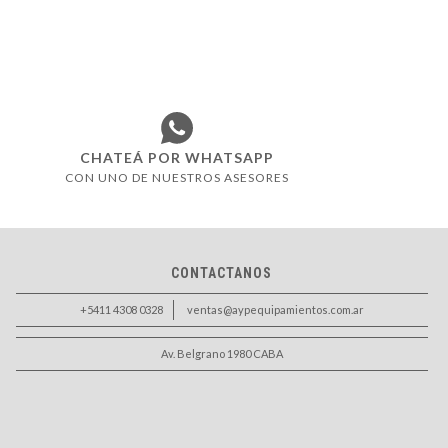
CHATEÁ POR WHATSAPP
CON UNO DE NUESTROS ASESORES
CONTACTANOS
+5411 4308 0328
ventas@aypequipamientos.com.ar
Av. Belgrano 1980 CABA